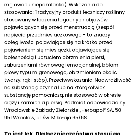
mg owocu niepokalanka). Wskazania do
stosowania: Tradycyjny produkt leczniczy roślinny
stosowany w leczeniu łagodnych objawów
pojawiających się przed menstruacją (zespół
napięcia przedmiesiączkowego - to znaczy
dolegliwości pojawiające się na krótko przed
pojawieniem się miesiączki, objawiające się
bolesnością i uczuciem obrzmienia piersi,
zaburzeniami równowagi emocjonalnej, bólami
głowy typu migrenowego, obrzmieniem okolic
twarzy, rąk i stóp). Przeciwwskazania: Nadwrażliwość
na substancję czynną lub na którąkolwiek
substancję pomocniczą, nie stosować w okresie
ciąży i karmienia piersią. Podmiot odpowiedzialny:
Wrocławskie Zakłady Zielarskie „Herbapol” SA, 50-
951 Wrocław, ul. św. Mikołaja 65/68.
To jest lek. Dla bezpieczeństwa stosuj go