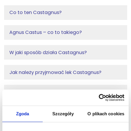
Co to ten Castagnus?
Agnus Castus – co to takiego?
W jaki sposób działa Castagnus?
Jak należy przyjmować lek Castagnus?
Jak długo należy stosować Castagnus?
Czy lek Castagnus można kupić bez recepty?
Zgoda
Szczegóły
O plikach cookies