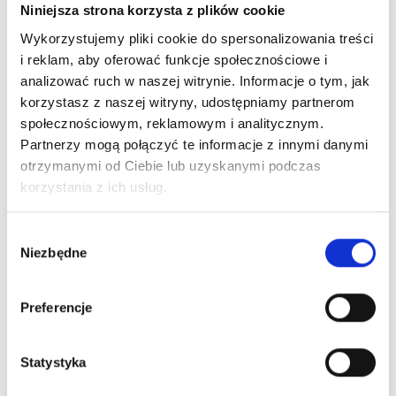
Czy istnieją jakieś działania niepożądane przy
Niniejsza strona korzysta z plików cookie
terapii Castagnus?
Wykorzystujemy pliki cookie do spersonalizowania treści
i reklam, aby oferować funkcje społecznościowe i
analizować ruch w naszej witrynie. Informacje o tym, jak
Czy żeńskie hormony płciowe odpowiadają
korzystasz z naszej witryny, udostępniamy partnerom
tylko za wytwarzanie komórki jajowej?
społecznościowym, reklamowym i analitycznym.
Partnerzy mogą połączyć te informacje z innymi danymi
Jakie fazy wyróżnia się w cyklu
otrzymanymi od Ciebie lub uzyskanymi podczas
korzystania z ich usług.
miesiączkowym?
Wybór
Jakie zmiany zachodzą w organizmie w
Niezbędne
zgody
poszczególnych fazach cyklu i czym są
spowodowane?
Preferencje
Co to są i za co odpowiadają estrogeny?
Statystyka