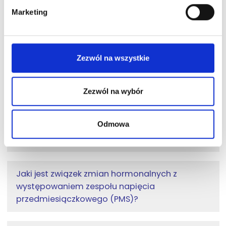
Co to jest i za co odpowiada progesteron?
Marketing
Co to jest i za co odpowiada hormon
luteinizujący?
Zezwól na wszystkie
Co to jest i za co odpowiada hormon
Zezwól na wybór
folikulotropowy FSH?
Odmowa
Co to jest i za co odpowiada prolaktyna?
Jaki jest związek zmian hormonalnych z
występowaniem zespołu napięcia
przedmiesiączkowego (PMS)?